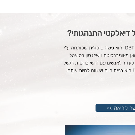
טיפול דיאלקטי-התנהגותי, DBT, הוא גישה טיפולית שפותחה ע”י
ן מאוניברסיטת וושינגטון בסיאטל,
זור לאנשים עם קושי בוויסות רגשי.​
משך קריאה