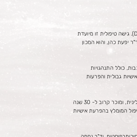
(Dialectical Behavior Therapy). גישה טיפולית זו מיועדת
"ר יפעת כהן
, והוא המכון
ות, כולל התנהגויות
שיות גבולית
והפרעות
הטיפול הדיאלקטי–התנהגותי פותח בארצות הברית על ידי פרופ’ מרשה לינהאן, פסיכולוגית קלינית, ומוכר קרוב ל- 30 שנה
 הטיפול המומלץ בהפרעת אישיות
דים ונוער ופסיכותרפיסטית, וד"ר נחמה