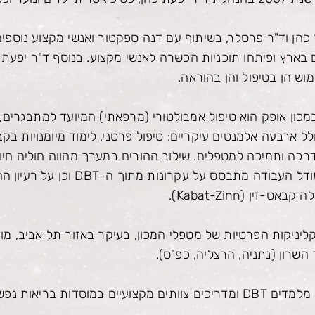
 כהן וד"ר פרסלר, בשיתוף עם דנה ספקטור ואנשי מקצוע נוספי
בארץ ופיתחו תוכניות הכשרה לאנשי מקצוע. בנוסף ד"ר יפעת 
מוש הן בטיפול והן בהוראה.
כון אופק הוא טיפול אמבולטורי (מרפאתי) המיועד למתבגרים, מ
ל ארבעה אלמנטים עיקריים: טיפול פרטני, לימוד מיומנויות בק
דרכה ותמיכה למטפלים. שילוב ההורים במערך מהווה חוליה חיונ
יניקות הפרטיות של מטפלי המכון, בעיקר באזור תל אביב, מודי
 השרון (נתניה, הרצליה, כפ"ס).
אנשי הצוות הבכיר במכון אופק מלמדים DBT ומדריכים צוותים מקצועיים במוסדות 