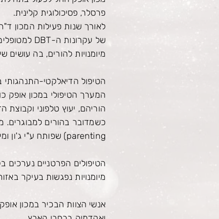
פרסלר, פסיכולוגית קלינית.
לאורך שנות פעילות המכון ד"ר
של עקרונות ה-
DBT
למטופלים 
מיומנויות להורים, בה עושים שי
הטיפול הדיאלקטי-התנהגותי במ
המערך הטיפולי במכון אופק כול
הוריהם, יעוץ טלפוני וקבוצת ה
parenting) שפותח ע"י ג'ון ומילה קבאט-זין (Kabat-Zinn).
הטיפולים הפרטניים נערכים בקל
מיומנויות נפגשות בעיקר באזור
ואקדמיה ברחבי הארץ.