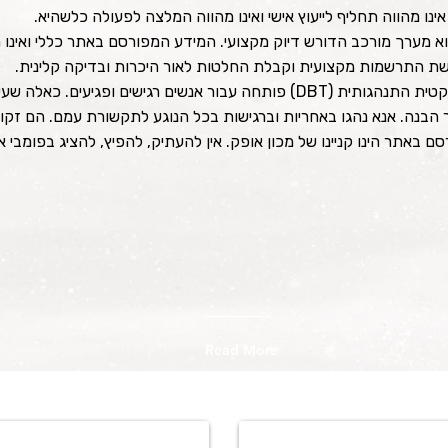
נו מהווה תחליף לייעוץ אישי ואינו מהווה המלצה לפעולה כלשהיא.
ול DBT הוא מערך מורכב הדורש דיוק מקצועי. המידע המפורסם באתר כללי ואי
 התרשמות מקצועית וקבלת החלטות לאור היכרות ובדיקה קלינית.
הגישה הדיאלקטית התנהגותית (DBT) פותחה עבור אנשים רגישים 
הבנה. אנא נהגו באחריות וברגישות בכל הנוגע לתקשורת עמם. הם זק
 באתר הינו קניינו של מכון אופק. אין להעתיק, להפיץ, להציג בפומבי 
Read More