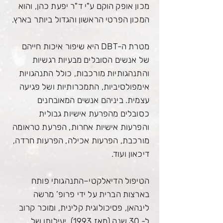
מכון אופק הוקם ע"י
ד"ר יפעת כהן
, והוא
המכון הפרטי הראשון והגדול ביותר בארץ.
מטרת ה-
DBT
היא שיפור איכות חייהם
של אנשים הסובלים מבעיות רגשיות
והתנהגותיות מורכבות, כולל התנהגויות
אימפולסיביות, התמכרותיות ושל פגיעה
עצמית. ביניהם אנשים המאובחנים
כסובלים
מהפרעת אישיות גבולית
והפרעות אישיות אחרות, הפרעת טראומה
מורכבת, הפרעות אכילה, הפרעות חרדה,
דיכאון ועוד.
הטיפול הדיאלקטי–התנהגותי פותח
בארצות הברית על ידי פרופ’ מרשה
לינהאן, פסיכולוגית קלינית, ומוכר קרוב
ל- 30 שנה (מאז 1993). יעילותו של