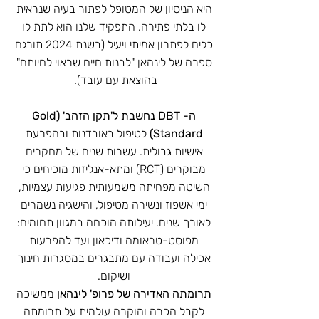
היא הניסיון של המטופל לפתור בעיה שנראית
לו בלתי פתירה. התפקיד שלנו הוא לתת לו
כלים לפתרון אמיתי ויעיל (בשנת 2024 תורגם
ספרה של לינהאן "לבנות חיים שראוי לחיותם"
בהוצאת עם עובד).
ה- DBT נחשבת ל'תקן הזהב' (Gold
Standard)
לטיפול באובדנות ובהפרעת
אישיות גבולית. עשרות שנים של מחקרים
מבוקרים (RCT) ומתא-אנליזות מוכיחים כי
השיטה מפחיתה משמעותית פגיעות עצמיות,
ימי אשפוז ונשירה מטיפול, והישגיה נשמרים
לאורך שנים. יעילותה הוכחה במגוון תחומים:
מפוסט-טראומה ודיכאון ועד להפרעות
אכילה ועבודה עם מתבגרים במסגרות חינוך
ושיקום.
תרומתה האדירה של פרופ' לינהאן
ממשיכה
לקבל הכרה והוקרה עולמית על תרומתה