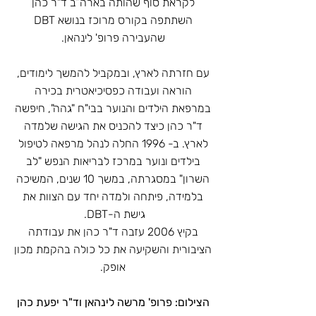
לקראת סוף שהותה בארה”ב ד"ר כהן
השתתפה בקורס מרוכז בנושא DBT
שהעבירה פרופ' לינהאן.
עם חזרתה לארץ, ובמקביל להמשך לימודים,
הוראה ועבודה כפסיכיאטרית בכירה
במרפאת הילדים והנוער בבי"ח "גהה", חיפשה
ד"ר כהן כיצד להכניס את הגישה שלמדה
לארץ. ב- 1996 החלה לנהל מרפאה לטיפול
בילדים ונוער במרכז לבריאות הנפש "לב
השרון" במסגרתה, במשך 10 שנים, המשיכה
בלמידה, פיתחה ולמדה יחד עם הצוות את
גישת ה-DBT.
בקיץ 2006 עזבה ד"ר כהן את עבודתה
הציבורית והשקיעה את כל כולה בהקמת מכון
אופק.
הצילום: פרופ' מרשה לינהאן וד"ר יפעת כהן