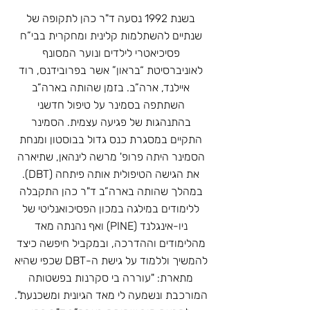
בשנת 1992 נסעה ד"ר כהן לתקופה של
שנתיים להשתלמות קלינית ומחקרית בבי”ח
פסיכיאטרי לילדים ונוער המסונף
לאוניברסיטת “בראון” אשר בפרובידנס, רוד
איילנד, ארה”ב. בזמן שהותה בארה”ב
השתתפה בסמינר על טיפול חדשני
בהתנהגות של פגיעה עצמית. הסמינר
התקיים במסגרת כנס גדול בבוסטון ומנחת
הסמינר היתה פרופ' מרשה לינהאן, שתיארה
את הגישה הטיפולית אותה פיתחה (DBT).
במהלך שהותה בארה”ב ד"ר כהן התקבלה
ללימודים במילגה במכון הפסיכואנליטי של
ניו-אינגלנד (PINE) ואף נהנתה מאד
מהלימודים וההדרכה, ובמקביל חיפשה כיצד
להמשיך וללמוד על גישת ה-DBT שכפי שהיא
מתארת: "עוררה בי סקרנות בפשטותה
המורכבת ונשמעה לי מאד הגיונית ומשכנעת".