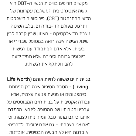
מקשיים חריפים בוויסות רגשי. ה-DBT היא
גישה אינטגרטיבית המשלבת עקרונות של
מדעי ההתנהגות (CBT), פילוסופיה דיאלקטית
ותרגול מעולם הזן-בודהיזם. בלב השיטה
ניצבת הדיאלקטיקה - האיזון שבין קבלה לבין
שינוי. הגישה אינה רואה במטופל שברירי או
בעייתי, אלא אדם המתמודד עם רגישות
ביולוגית גבוהה וסביבה שלא תמיד ידעה
להבין ולתקף את רגשותיו.
בניית חיים ששווה לחיות אותם (Life Worth
Living)
- מטרת הטיפול אינה רק הפחתת
סימפטומים או מניעת פגיעה עצמית, אלא
עבודה אקטיבית על בניית חיים המבוססים על
ערכיו ומטרותיו של המטופל. לינהאן מלמדת
אותנו כי גם מתוך סבל עמוק ניתן לצמוח, וכי
"אם אני הצלחתי – גם אתם יכולים". לדבריה:
אובדנות היא לא הבעיה הבסיסית. אובדנות