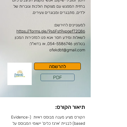
חינוך ומובילי שיקום. אנשי מקצוע הניצבים כיום
בחזית המפגש עם מצוקות הולכות וגוברות של
ילדים, מתבגרים ומבוגרים צעירים.
למעוניינים להירשם:
https://forms.gle/9s6Fst9xpgefT2Q86
לשאלות ומידע חסר אנא פנו למזכירות המכון
בטלפון:
054-5586746
, או בדוא"ל:
ofekdbt@gmail.com
להרשמה
PDF
תיאור הקורס:
הקורס מציע מענה מבוסס ראיות (Evidence-
based) לבניית 'ארגז כלים' יישומי המבוסס על