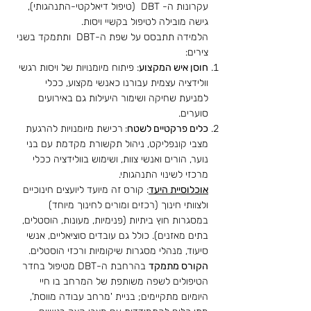
עקרונות ה- DBT (טיפול דיאלקטי-התנהגותי),
גישה מובילה לטיפול בקשיי ויסות.
הלמידה תתבסס על שפת ה-DBT ותתמקד בשני
צירים:
חוסן איש המקצוע
: פיתוח מיומנויות של ויסות רגשי
וולידציה עצמית עבורנו כאנשי מקצוע, ככלי
למניעת שחיקה ושימור היעילות גם באירועים
סוערים.
כלים פרקטיים לשטח
:
רכישת מיומנויות להרגעת
מצבי קונפליקט, ניהול תקשורת מקדמת עם בני
נוער, הורים ואנשי צוות, ושימוש בוולידציה ככלי
מרכזי לשינוי התנהגותי.
אוכלוסיית היעד
: קורס זה מיועד ליועצים חינוכיים
ולצוותי חינוך (רכזים ומורים לחינוך מיוחד)
במסגרות חוץ ביתיות (פנימיות, מעונות, הוסטלים,
בתים מאזנים). כולל גם עובדים סוציאליים, אנשי
סיעוד, מנהלי מסגרות שיקומיות ורכזי הוסטלים.
הקורס מתמקד
בהרחבת ה-DBT מטיפול בחדר
הטיפולים לשפה משותפת של המרחב בו חיי
היומיום מתקיימים; בניית 'מרחב עבודה מווסת',