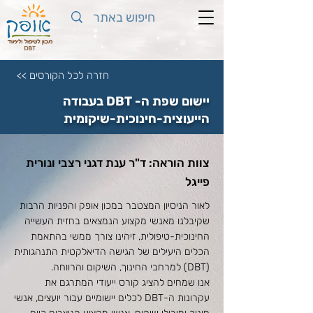
חזרה לכל הקורסים >>
יישום שפת ה- DBT בעבודה
הייעוצית-חינוכית-שיקומית
צוות הוראה: ד"ר ענת דגני רצבי ונורית
פייגל
לאור הניסיון המצטבר במכון אופק והפניות הרבות
שקיבלנו מאנשי מקצוע הנמצאים בחזית העשייה
החינוכית-טיפולית, זיהינו צורך ממשי בהתאמת
הכלים היעילים של הגישה הדיאלקטית התנהגותית
(DBT) למרחבי החינוך, השיקום והרווחה.
אנו שמחים להציג קורס ייעודי המתרגם את
עקרונות ה-DBT לכלים יישומיים עבור יועצים, אנשי