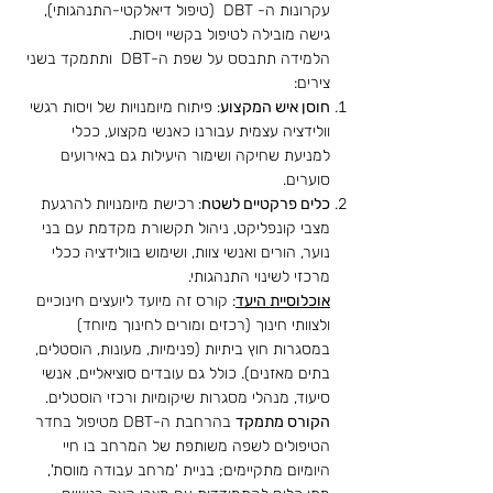
עקרונות ה- DBT (טיפול דיאלקטי-התנהגותי),
גישה מובילה לטיפול בקשיי ויסות.
הלמידה תתבסס על שפת ה-DBT ותתמקד בשני
צירים:
חוסן איש המקצוע
: פיתוח מיומנויות של ויסות רגשי
וולידציה עצמית עבורנו כאנשי מקצוע, ככלי
למניעת שחיקה ושימור היעילות גם באירועים
סוערים.
כלים פרקטיים לשטח
:
רכישת מיומנויות להרגעת
מצבי קונפליקט, ניהול תקשורת מקדמת עם בני
נוער, הורים ואנשי צוות, ושימוש בוולידציה ככלי
מרכזי לשינוי התנהגותי.
אוכלוסיית היעד
: קורס זה מיועד ליועצים חינוכיים
ולצוותי חינוך (רכזים ומורים לחינוך מיוחד)
במסגרות חוץ ביתיות (פנימיות, מעונות, הוסטלים,
בתים מאזנים). כולל גם עובדים סוציאליים, אנשי
סיעוד, מנהלי מסגרות שיקומיות ורכזי הוסטלים.
הקורס מתמקד
בהרחבת ה-DBT מטיפול בחדר
הטיפולים לשפה משותפת של המרחב בו חיי
היומיום מתקיימים; בניית 'מרחב עבודה מווסת',