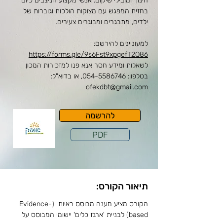
חינוך ומובילי שיקום. אנשי מקצוע הניצבים כיום
בחזית המפגש עם מצוקות הולכות וגוברות של
ילדים, מתבגרים ומבוגרים צעירים.
למעוניינים להירשם:
https://forms.gle/9s6Fst9xpgefT2Q86
לשאלות ומידע חסר אנא פנו למזכירות המכון
בטלפון:
054-5586746
, או בדוא"ל:
ofekdbt@gmail.com
להרשמה
PDF
תיאור הקורס:
הקורס מציע מענה מבוסס ראיות (Evidence-
based) לבניית 'ארגז כלים' יישומי המבוסס על