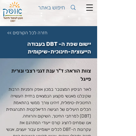
חזרה לכל הקורסים >>
יישום שפת ה- DBT בעבודה
הייעוצית-חינוכית-שיקומית
צוות הוראה: ד"ר ענת דגני רצבי ונורית
פייגל
לאור הניסיון המצטבר במכון אופק והפניות הרבות
שקיבלנו מאנשי מקצוע הנמצאים בחזית העשייה
החינוכית-טיפולית, זיהינו צורך ממשי בהתאמת
הכלים היעילים של הגישה הדיאלקטית התנהגותית
(DBT) למרחבי החינוך, השיקום והרווחה.
אנו שמחים להציג קורס ייעודי המתרגם את
עקרונות ה-DBT לכלים יישומיים עבור יועצים, אנשי