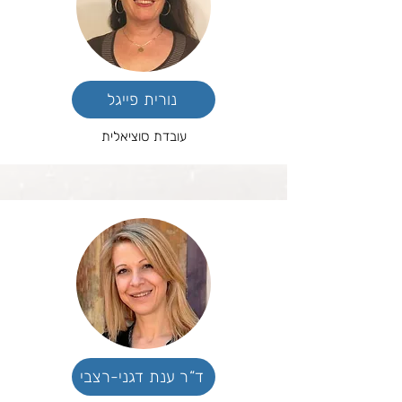
נורית פייגל
עובדת סוציאלית
ד“ר ענת דגני-רצבי