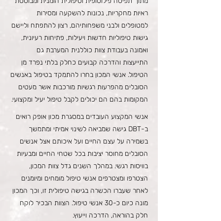
מתוך תפיסה פילוסופית וטיפולית הומנית ומבוססת
ראיות מחקריות, נכונות להשקעה ומסירות
למטופלים ולבני משפחותיהם, רצון להתפתח וליישם
גישות טיפוליות חדשות ויעילות, פתיחות רעיונית,
ואמונה בעבודת צוות כוללנית המערבת גם
התייעצות והדרכה קבועים כחלק בלתי נפרד מן
הטיפול. אנשי המכון בחרו להתמקד בטיפול באנשים
הסובלים מהפרעות רגשיות מורכבות אשר מעטים
המקומות בהם הם יכולים לקבל טיפול יעיל ומקצועי.
אנשי המקצוע העובדים במסגרת מכון אופק רואים
ב-DBT גישה שמביאה לשינוי אמיתי ומתמשך
בשמירה על עצם החיים ועל איכותם אצל אנשים
הסובלים מחוסר יציבות בכל שטחי החיים ומבעיות
בוויסות רגשי. במהלך השנים גדל צוות המכון,
הצטרפו ומצטרפים אנשי טיפול מומחים ומיומנים
לאחר שעברו הכשרה בגישה טיפולית זו, וכך המכון
מונה כיום כ-30 אנשי טיפול. הצוות הבכיר לוקח
חלק בהוראה, הדרכה וייעוץ.