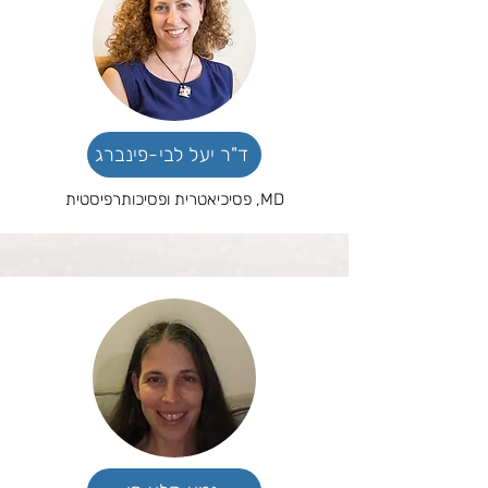
ד"ר יעל לבי-פינברג
MD, פסיכיאטרית ופסיכותרפיסטית