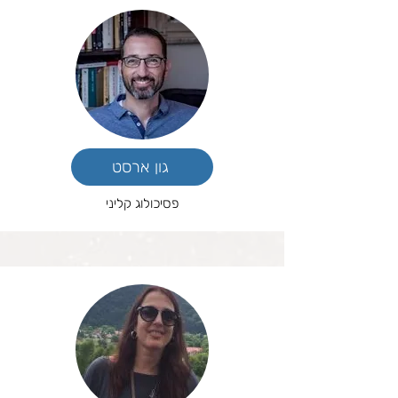
גון ארסט
פסיכולוג קליני