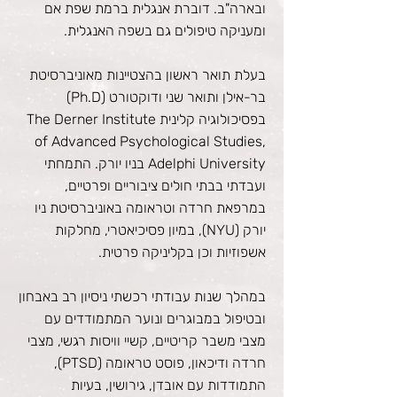
ובארה"ב. דוברת אנגלית ברמת שפת אם
ומעניקה טיפולים גם בשפה האנגלית.
בעלת תואר ראשון בהצטיינות מאוניברסיטת
בר-אילן ותואר שני ודוקטורט (Ph.D)
בפסיכולוגיה קלינית The Derner Institute
of Advanced Psychological Studies,
Adelphi University בניו יורק. התמחתי
ועבדתי בבתי חולים ציבוריים ופרטיים,
במרפאת חרדה וטראומה באוניברסיטת ניו
יורק (NYU), במיון פסיכיאטרי, מחלקות
אשפוזיות וכן בקליניקה פרטית.
במהלך שנות עבודתי רכשתי ניסיון רב באבחון
ובטיפול במבוגרים ונוער המתמודדים עם
מצבי משבר קריטיים, קשיי וויסות רגשי, מצבי
חרדה ודיכאון, פוסט טראומה (PTSD),
התמודדות עם אובדן, גירושין, בעיות