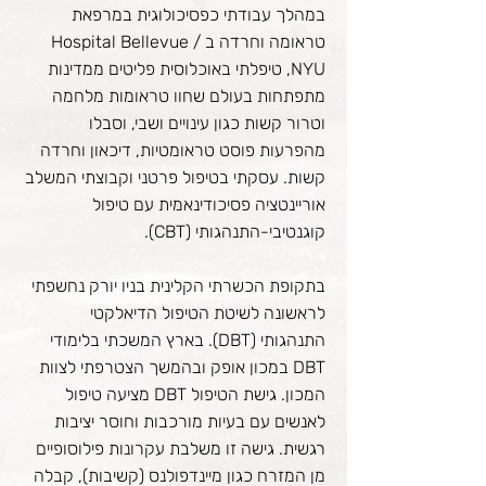
במהלך עבודתי כפסיכולוגית במרפאת
טראומה וחרדה ב Hospital Bellevue /
NYU, טיפלתי באוכלוסית פליטים ממדינות
מתפתחות בעולם שחוו טראומות מלחמה
וטרור קשות כגון עינויים ושבי, וסבלו
מהפרעות פוסט טראומטיות, דיכאון וחרדה
קשות. עסקתי בטיפול פרטני וקבוצתי המשלב
אוריינטציה פסיכודינאמית עם טיפול
קוגנטיבי-התנהגותי (CBT).
בתקופת הכשרתי הקלינית בניו יורק נחשפתי
לראשונה לשיטת הטיפול הדיאלקטי
התנהגותי (DBT).‬ בארץ המשכתי בלימודי
DBT במכון אופק ובהמשך הצטרפתי לצוות
המכון. גישת הטיפול DBT מציעה טיפול
לאנשים עם בעיות מורכבות וחוסר יציבות
רגשית. גישה זו משלבת עקרונות פילוסופיים
מן המזרח כגון מיינדפולנס (קשיבות), קבלה