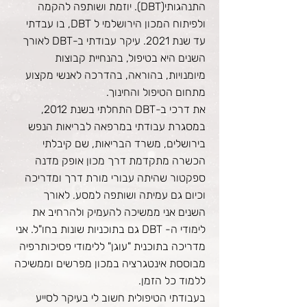
התנהגותי(DBT). יוזמת ושותפה להקמה
ולפיתוח המכון הירושלמי ל DBT, בו עבדתי
עד שנת 2021. עיקר עבודתי ב-DBT לאורך
השנים היא בטיפול, בהנחיית קבוצות
מיומנויות, בהוראה, בהדרכה לאנשי מקצוע
מתחום הטיפול והחינוך.
את דרכי ב-DBT התחלתי בשנת 2012,
במסגרת עבודתי במרפאה לבריאות הנפש
בירושלים, משרד הבריאות, שם קיבלתי
הכשרה מתקדמת דרך מכון אופק מדנה
ספקטור שהיתה עבורי מורת דרך ומדריכה
וכיום גם עמיתה ושותפה למסע. לאורך
השנים אני ממשיכה להעמיק ולהרחיב את
לימודי ה- DBT גם בתוכניות שונות בחו"ל. אני
מדריכה בתוכנית "עוגן" ללימודי פסיכותרפיה
מבוססת אינטגרציה במכון מפרשים וממשיכה
ללמוד כל הזמן.
בעבודתי הטיפולית חשוב לי בעיקר לסייע