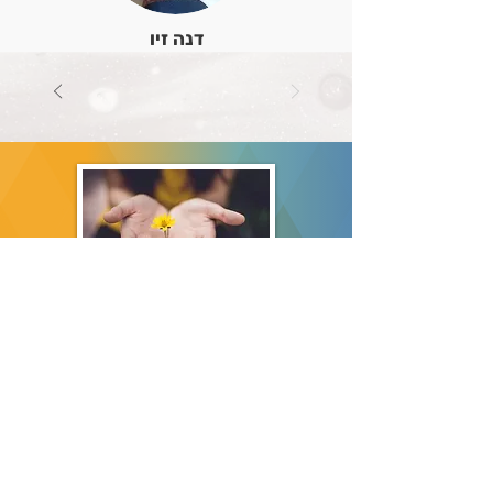
דנה זיו
טלפון:
054-5586746
מייל: ofekdbt@gmail.com